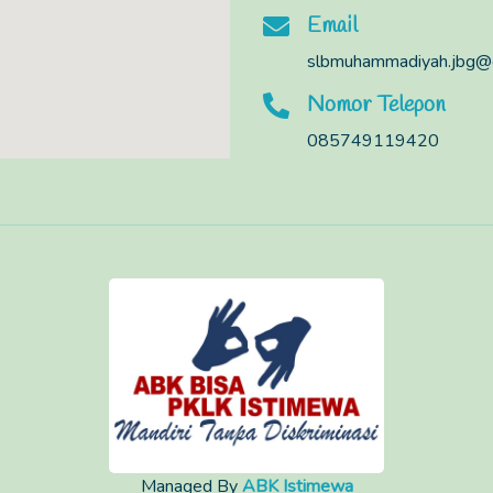
Email
slbmuhammadiyah.jbg@
Nomor Telepon
085749119420
Managed By
ABK Istimewa